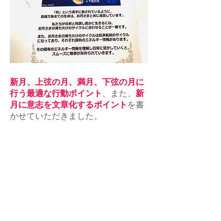
新月、上弦の月、満月、下弦の月に
行う最適な行動ポイント
、また、
新
月に意志を文章化するポイント
を書
かせていただきました。
≪特典2≫
2018年お月さまの満ち欠けカレン
ダー
（2018年2月～2019年1月の新月・上
弦の月・満月・下弦の月を記載）