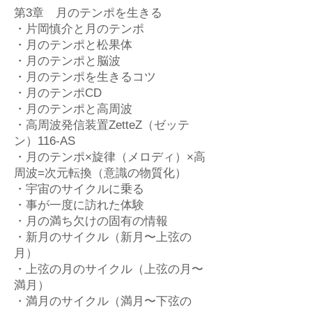
第3章 月のテンポを生きる
・片岡慎介と月のテンポ
・月のテンポと松果体
・月のテンポと脳波
・月のテンポを生きるコツ
・月のテンポCD
・月のテンポと高周波
・高周波発信装置ZetteZ（ゼッテ
ン）116-AS
・月のテンポ×旋律（メロディ）×高
周波=次元転換（意識の物質化）
・宇宙のサイクルに乗る
・事が一度に訪れた体験
・月の満ち欠けの固有の情報
・新月のサイクル（新月〜上弦の
月）
・上弦の月のサイクル（上弦の月〜
満月）
・満月のサイクル（満月〜下弦の