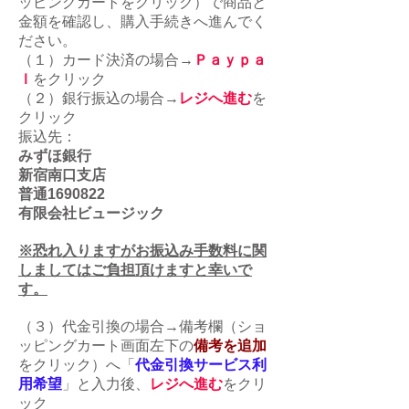
ッピングカートをクリック）で商品と
金額を確認し、購入手続きへ進んでく
ださい。
（１）カード決済の場合→
Ｐａｙｐａ
ｌ
をクリック
（２）銀行振込の場合→
レジへ進む
を
クリック
振込先：
みずほ銀行
新宿南口支店
普通1690822
有限会社ビュージック
※恐れ入りますがお振込み手数料に関
しましてはご負担頂けますと幸いで
す。
（３）代金引換の場合→備考欄（ショ
ッピングカート画面左下の
備考を追加
をクリック）へ「
代金引換サービス利
用希望
」
と入力後、
レジへ進む
をクリ
ック