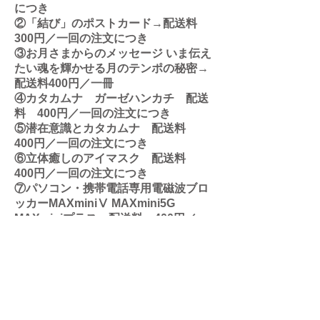
につき
②「結び」のポストカード→配送料
300円／一回の注文につき
③お月さまからのメッセージ いま伝え
たい魂を輝かせる月のテンポの秘密→
配送料400円／一冊
④カタカムナ ガーゼハンカチ 配送
料 400円／一回の注文につき
⑤潜在意識とカタカムナ 配送料
400円／一回の注文につき
⑥立体癒しのアイマスク 配送料
400円／一回の注文につき
⑦パソコン・携帯電話専用電磁波ブロ
ッカーMAXminiⅤ MAXmini5G
MAXminiプラス 配送料 400円／一
回の注文につき
⑧バイオペースト 配送料 400円／
一回の注文につき
​⑨シンアロマ、シンアロマセラミッ
ク 配送料 400円／一回の注文につ
き