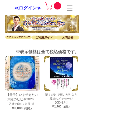
≪ログイン≫
このショップについて
ご利用ガイド
お問合せ
※表示価格は全て税込価格です。
【冊子】
いま伝えたい
聴くだけで願いがかなう
​魔法のメッセージ
太陰のヒビキ2026
【CD付き】
アオのはじまり-道-
​￥1,760
（税込）
￥​8,000
（税込）