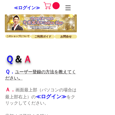
≪ログイン≫
このショップについて
ご利用ガイド
お問合せ
Ｑ
＆
Ａ
Ｑ．
ユーザー登録の方法を教えてく
ださい。
Ａ．
画面最上部（パソコンの場合は
≪ログイン≫
最上部右上）の
をク
リックしてください。