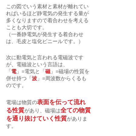
この図でいう素材と素材が離れてい
ればいるほど静電気の発生する量が
多くなりますので着合わせを考える
ことも大切です。
（一番静電気が発生する着合わせ
は、毛皮と塩化ビニールです。）
次に動電気と言われる電磁波です
が、電磁波という言語は、
「
電
」=電気と「
磁
」=磁場の性質を
併せ持つ「
波
」=周波数からくるも
のです。
表面を伝って流れ
電場は物質の
る性質
全ての物質
があり、磁場は
を通り抜けていく性質
がありま
す。