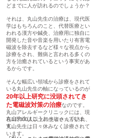
どまでに人が訪れるのでしょうか？
それは、丸山先生の治療は、現代医
学はもちろんのこと、代替医療とい
われる漢方や鍼灸、治療用に独自に
開発した音や音楽を用いたり有害電
磁波を除去するなど様々な視点から
診療をされ、難病と言われる多くの
方を治癒されているという事実があ
るからです。
そんな幅広い領域から診療をされて
いる丸山先生の軸になっているのが
20年以上研究に没頭されてき
た電磁波対策の治療
なのです。
丸山アレルギークリニックには、現
丸山先生はこうおっしゃっていま
在1日300人以上の患者さんが訪れ、
す。
丸山先生は日々休みなく診療されて
います。