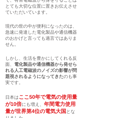
で、有害電磁波から身を守ることは
とても大切な位置に置きお伝えさせ
ていただいています。
現代の世の中が便利になったのは、
急速に発達した電化製品や通信機器
のおかげと言っても過言ではありま
せん。
しかし、生活を豊かにしてくれる反
面、
電化製品や通信機器から発せら
れる人工電磁波のノイズの影響が問
題視されるようになってきた
のも事
実です。
ここ50年で電気の使用量
日本は
が10倍
年間電力使用
にも増え、
量が世界第4位の電気大国
とな
りました。