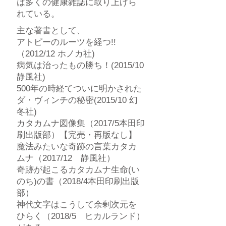
は
多くの健康雑誌に取り上げら
れている。
主な著書として、
アトピーのルーツを経つ!!
（2012/12 ホノカ社)
病気は治ったもの勝ち！(2015/10
静風社)
500年の時経てついに明かされた
ダ・ヴィンチの秘密(2015/10 幻
冬社)
カタカムナ図像集（2017/5本田印
刷出版部）【完売・再版なし】
魔法みたいな奇跡の言葉カタカ
ムナ（2017/12 静風社）
奇跡が起こるカタカムナ生命(い
のち)の書（2018/4本田印刷出版
部）
神代文字はこうして余剰次元を
ひらく（2018/5 ヒカルランド）