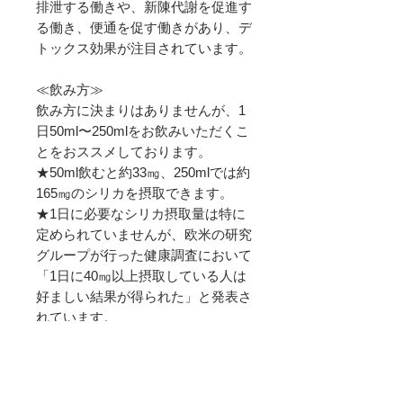
排泄する働きや、新陳代謝を促進す
る働き、便通を促す働きがあり、デ
トックス効果が注目されています。
≪飲み方≫
飲み方に決まりはありませんが、1
日50ml〜250mlをお飲みいただくこ
とをおススメしております。
★50ml飲むと約33㎎、250mlでは約
165㎎のシリカを摂取できます。
★1日に必要なシリカ摂取量は特に
定められていませんが、欧米の研究
グループが行った健康調査において
「1日に40㎎以上摂取している人は
好ましい結果が得られた」と発表さ
れています。
★虚弱な方や過度の疲労を自覚して
いる方は、1日1～2本を目安にお飲
みいただくことおすすめします。