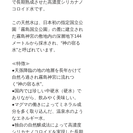
で⾧期熟成させた高濃度シリカナノ
コロイド水です。
この天然水は、日本初の指定国立公
園「霧島国立公園」の麓に建立され
た霧島神宮の敷地内の深層地下144
メートルから採水され、“神の宿る
水”と呼ばれています。
≪特徴≫
●天孫降臨の地の地層を⾧年かけて
自然ろ過され霧島神宮に流れつ
く“神の宿る水”。
●国内では珍しい中硬水（硬水）で
ありながら、飲みやく美味しい。
●マグマの働きによってミネラル成
分を多く取り込んだ、温泉水のよう
なエネルギー水。
●独自の自然醸成法によって高濃度
シリカナノコロイドを実現した⾧期