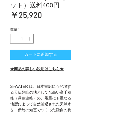
ット）送料400円
価
￥25,920
格
数量
*
カートに追加する
★商品の詳しい説明はこちら★
Si-WATER は、日本書紀にも登場す
る天孫降臨の地として名高い高千穂
峰（霧島連峰）の、幾重にも重なる
地層によって自然濾過された天然水
を、伝統の知恵でつくった独自の甕