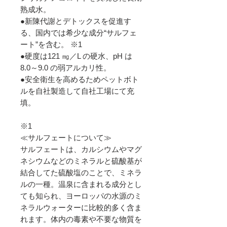
熟成水。
●新陳代謝とデトックスを促進す
る、国内では希少な成分“サルフェ
ート”を含む。 ※1
●硬度は121 ㎎／L の硬水、pH は
8.0～9.0 の弱アルカリ性。
●安全衛生を高めるためペットボト
ルを自社製造して自社工場にて充
填。
※1
≪サルフェートについて≫
サルフェートは、カルシウムやマグ
ネシウムなどのミネラルと硫酸基が
結合してた硫酸塩のことで、ミネラ
ルの一種。温泉に含まれる成分とし
ても知られ、ヨーロッパの水源のミ
ネラルウォーターに比較的多く含ま
れます。体内の毒素や不要な物質を