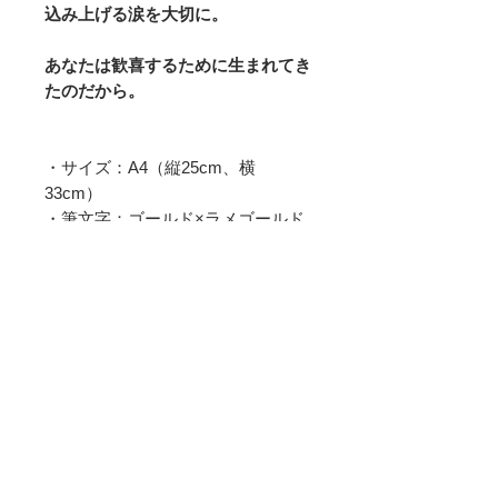
込み上げる涙を大切に。
あなたは歓喜するために生まれてき
たのだから。
・サイズ：A4（縦25cm、横
33cm）
・筆文字：ゴールド×ラメゴールド
・外箱、壁掛け紐付き
・アクリル板
・スタンド付き
★額縁の裏にサインを書かせていた
だきます。ご希望の場合は備考欄に
サイン希望とお書きくださいませ。
利用規約