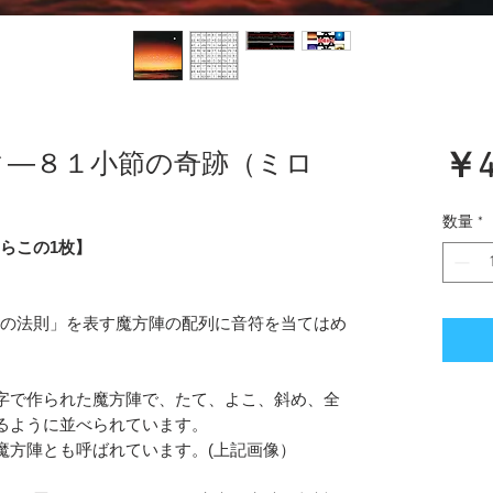
ィ―８１小節の奇跡（ミロ
￥4
数量
*
らこの1枚】
の法則」を表す魔方陣の配列に音符を当てはめ
数字で作られた魔方陣で、たて、よこ、斜め、全
なるように並べられています。
の魔方陣とも呼ばれています。(上記画像）