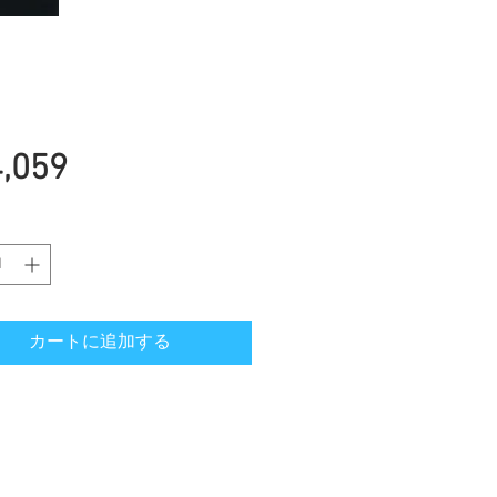
価
,059
格
カートに追加する