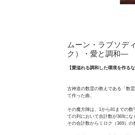
ムーン・ラブソデ
ク）・愛と調和―
【愛溢れる調和した環境を作るな
古神道の数霊の教えである「数霊
て作った曲。
その魔方陣は、1から81までの
ての列において合計数が369に
その合計数からミロク（369）