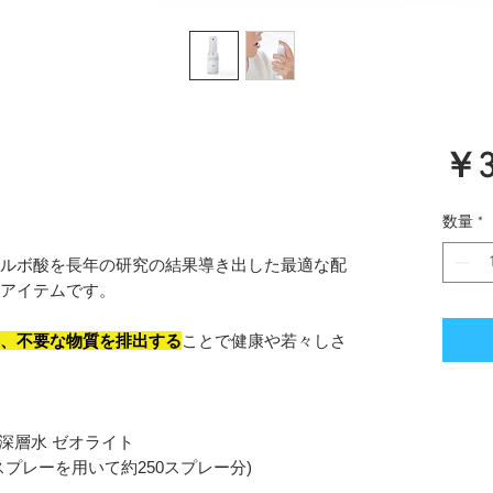
￥3
数量
*
ルボ酸を長年の研究の結果導き出した最適な配
除アイテムです。
に、不要な物質を排出する
ことで健康や若々しさ
深層水 ゼオライト
のスプレーを用いて約250スプレー分)