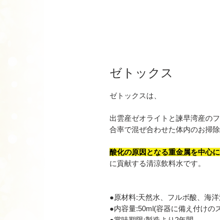
ゼトックス
ゼトックスは、
出雲産ゼオライトと諫早湾産のフ
合率で混ぜ合わせた体内のお掃
酸化の原因となる重金属を中心
に貢献する清涼飲料水です。
●原材料:天然水、フルボ酸、海洋
●内容量:50ml(容器に備え付け
●賞味期限:製造より2年間