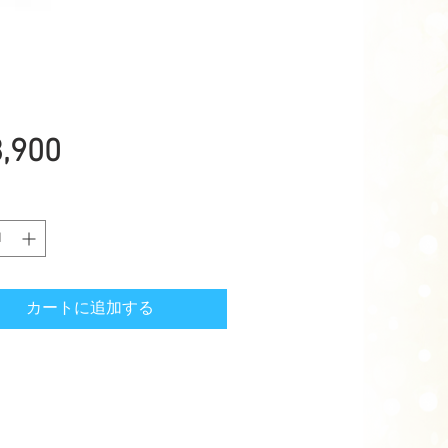
価
,900
格
カートに追加する