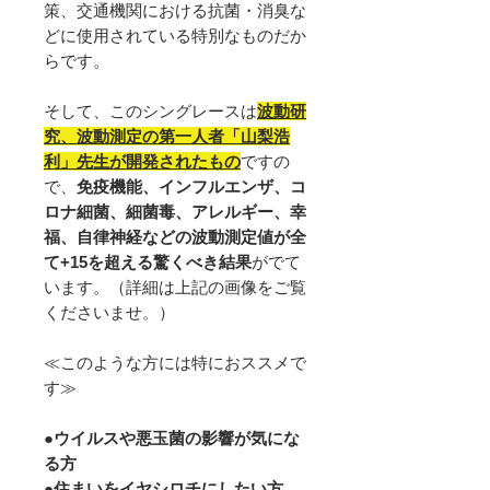
策、交通機関における抗菌・消臭な
どに使用されている特別なものだか
らです。
そして、このシングレースは
波動研
究、波動測定の第一人者「山梨浩
利」先生が開発されたもの
ですの
で、
免疫機能、インフルエンザ、コ
ロナ細菌、細菌毒、アレルギー、幸
福、自律神経などの波動測定値が全
て+15を超える驚くべき結果
がでて
います。（詳細は上記の画像をご覧
くださいませ。）
≪このような方には特におススメで
す≫
●ウイルスや悪玉菌の影響が気にな
る方
●住まいをイヤシロチにしたい方