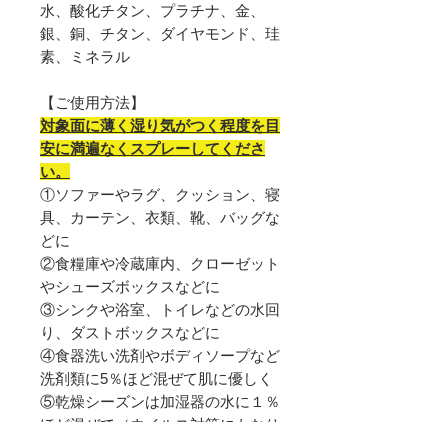
水、酸化チタン、プラチナ、金、
銀、銅、チタン、ダイヤモンド、珪
素、ミネラル
【ご使用方法】
対象面に薄く湿り気がつく程度を目
安に満遍なくスプレーしてくださ
い。
①ソファーやラグ、クッション、寝
具、カーテン、衣類、靴、バッグな
どに
②食糧庫や冷蔵庫内、クローゼット
やシューズボックスなどに
③シンクや浴室、トイレなどの水回
り、ダストボックスなどに
④食器洗い洗剤やボディソープなど
洗剤類に5％ほど混ぜて肌に優しく
⑤乾燥シーズンは加湿器の水に１％
ほど混ぜて（ウイルス対策にもなり
ます）