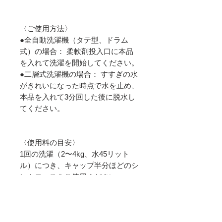
〈ご使用方法〉
●全自動洗濯機（タテ型、ドラム
式）の場合： 柔軟剤投入口に本品
を入れて洗濯を開始してください。
●二層式洗濯機の場合： すすぎの水
がきれいになった時点で水を止め、
本品を入れて3分回した後に脱水し
てください。
〈使用料の目安〉
1回の洗濯（2〜4kg、水45リット
ル）につき、キャップ半分ほどのシ
ンクロースをご使用ください。
〈成分〉
シリカ、トレハロース、金、プラチ