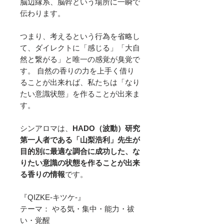
脳辺縁系、脳幹という場所に一瞬で
伝わります。
つまり、考えるという行為を省略し
て、ダイレクトに「感じる」「大自
然と繋がる」と唯一の感覚が臭覚で
す。 自然の香りの力を上手く借り
ることが出来れば、私たちは「なり
たい意識状態」を作ることが出来ま
す。
シンアロマは、
HADO（波動）研究
第一人者である「山梨浩利」先生が
目的別に最適な調合に成功した、な
りたい意識の状態を作ることが出来
る香りの情報
です。
『QIZKE-キツケ-』
テーマ： やる気・集中・能力・祓
い・覚醒