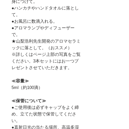
身につけて。
●ハンカチやハンドタオルに落とし
て。
●お風呂に数滴入れる。
●アロマランプやディフューザー
で。
★山梨浩利先生開発のアロマセラミ
ックに落として。（おススメ）
※詳しくはページ上部の写真をご覧
ください。3本セットにはお一つプ
レゼントさせていただきます。
≪容量≫
5ml（約100滴）
≪保管について≫
●ご使用後は必ずキャップをよく締
め、立てた状態で保管してくださ
い。
●直射日光の当たる場所、高温多湿