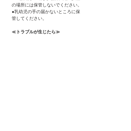
の場所には保管しないでください。
●乳幼児の手の届かないところに保
管してください。
≪トラブルが生じたら≫
●目や口に入った場合は、たくさん
の水で洗い流してください。
●成分のアルコールに引火した場
合、毛布や消火器で空気を遮断して
消化してください。
●使用中に何らかの異常が生じた
ら、すぐにご使用をおやめくださ
い。
≪使用上の注意≫
●本品は食品ではありません。
●本品はマッサージ用ではありませ
んので、お肌に直接つけることはお
控えください。