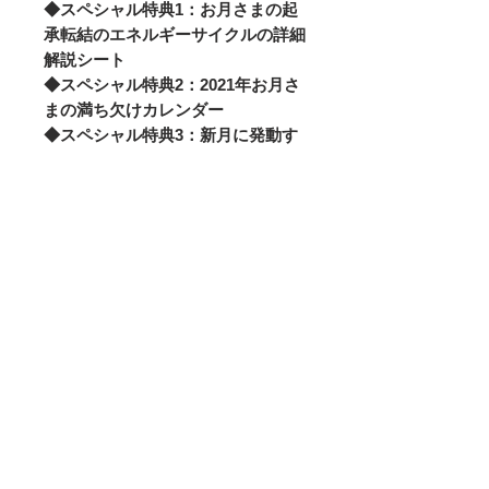
◆スペシャル特典1：お月さまの起
承転結のエネルギーサイクルの詳細
解説シート
◆スペシャル特典2：2021年お月さ
まの満ち欠けカレンダー
◆スペシャル特典3：新月に発動す
る意志実現シート12枚（1500円相
当）
◆スペシャル特典4：循環を生みだ
す満月の感謝シート12枚（1500円
相当）
◆スペシャル特典5：2021年をお守
りいただくお名前入りの「結びの言
霊」の一筆作品
（特典に関してはページ上部の写真
をご覧くださいませ。）
※全て手作りとなりますのでお届け
には2週間ほどいただく場合がござ
います。予めご了承くださいませ。