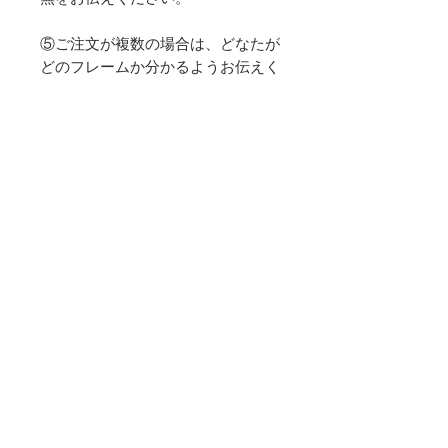
⑤ご注文が複数の場合は、どなたが
どのフレームか分かるようお伝えく
ださい。
※一点一点手作りのため、お届けに
一ヶ月から一か月半ほど頂戴してお
ります。
プレゼントなどで日程の指定をご希
望の方は備考欄にお書きください。
（ご希望に添えないこともございま
す。ご了承くださいませ。）
★商品の詳細はこちら★
利用規約