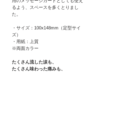
用のメッセージカードとしても使え
るよう、スペースを多くとりまし
た。
・サイズ：100x148mm（定型サイ
ズ）
・用紙：上質
※両面カラー
たくさん流した涙も、
たくさん味わった痛みも、
大切なことを想いだすために
必要だったこと。
ときが来ました。
あなたはもう、
楽しむ器を持っています